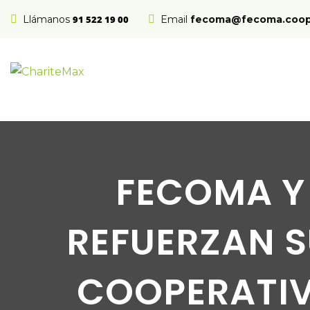
Llámanos
91 522 19 00
Email
fecoma@fecoma.coo
FECOMA Y
REFUERZAN S
COOPERATIV