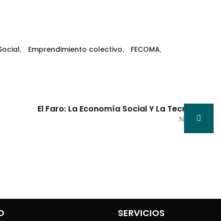
ocial
,
Emprendimiento colectivo
,
FECOMA
,
El Faro: La Economía Social Y La Tecnología
Next Post
O
SERVICIOS