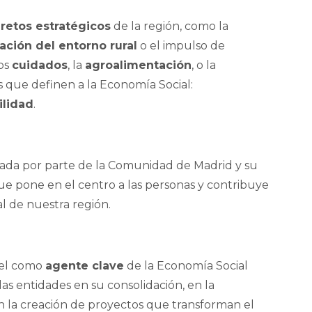
r
retos estratégicos
de la región, como la
zación del entorno rural
o el impulso de
los
cuidados
, la
agroalimentación
, o la
es que definen a la Economía Social:
ilidad
.
da por parte de la Comunidad de Madrid y su
 pone en el centro a las personas y contribuye
al de nuestra región.
pel como
agente clave
de la Economía Social
s entidades en su consolidación, en la
n la creación de proyectos que transforman el