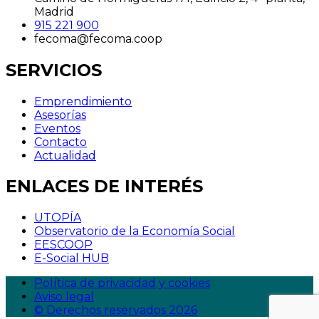
Madrid
915 221 900
fecoma@fecoma.coop
SERVICIOS
Emprendimiento
Asesorías
Eventos
Contacto
Actualidad
ENLACES DE INTERÉS
UTOPÍA
Observatorio de la Economía Social
EESCOOP
E-Social HUB
Política de privacidad y cookies
Aviso legal
© Derechos reservados 2026