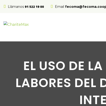
Llámanos
91 522 19 00
Email
fecoma@fecoma.coo
EL USO DE LA
LABORES DEL 
INTE