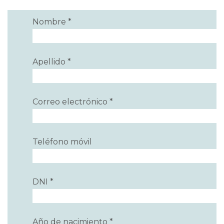
Nombre *
Apellido *
Correo electrónico *
Teléfono móvil
DNI *
Año de nacimiento *