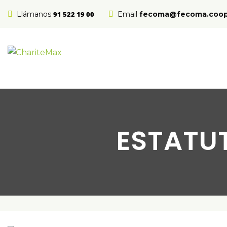
Llámanos
91 522 19 00
Email
fecoma@fecoma.coo
ESTATU