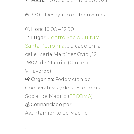
📅
Fecha:
10 de diciembre de 2025
☕ 9:30 – Desayuno de bienvenida
🕙
Hora:
10:00 – 12:00
📍
Lugar:
Centro Socio Cultural
Santa Petronila
, ubicado en la
calle María Martínez Oviol, 12,
28021 de Madrid (Cruce de
Villaverde)
📢
Organiza:
Federación de
Cooperativas y de la Economía
Social de Madrid (
FECOMA
)
💰
Cofinanciado por:
Ayuntamiento de Madrid
.