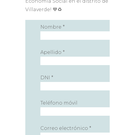
Economía Social en el distrito de
Villaverde! 💙♻️
Nombre *
Apellido *
DNI *
Teléfono móvil
Correo electrónico *