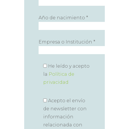
Año de nacimiento *
Empresa o Institución *
He leído y acepto
la
Política de
privacidad
Acepto el envío
de newsletter con
información
relacionada con