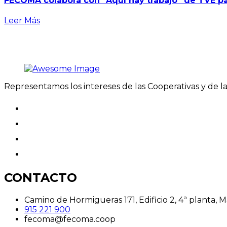
FECOMA colabora con “Aquí hay trabajo” de TVE par
Leer Más
Representamos los intereses de las Cooperativas y de 
CONTACTO
Camino de Hormigueras 171, Edificio 2, 4ª planta, 
915 221 900
fecoma@fecoma.coop