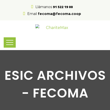
Llámanos
91 522 19 00
Email
fecoma@fecoma.coop
ESIC ARCHIVOS
- FECOMA