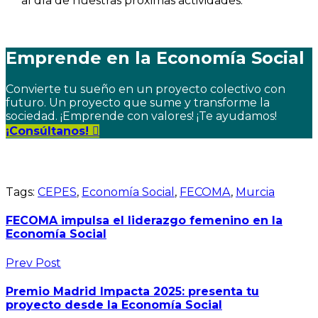
al día de nuestras próximas actividades.
Emprende en la Economía Social
Convierte tu sueño en un proyecto colectivo con
futuro. Un proyecto que sume y transforme la
sociedad. ¡Emprende con valores! ¡Te ayudamos!
¡Consúltanos!
Tags:
CEPES
,
Economía Social
,
FECOMA
,
Murcia
FECOMA impulsa el liderazgo femenino en la
Economía Social
Prev Post
Premio Madrid Impacta 2025: presenta tu
proyecto desde la Economía Social