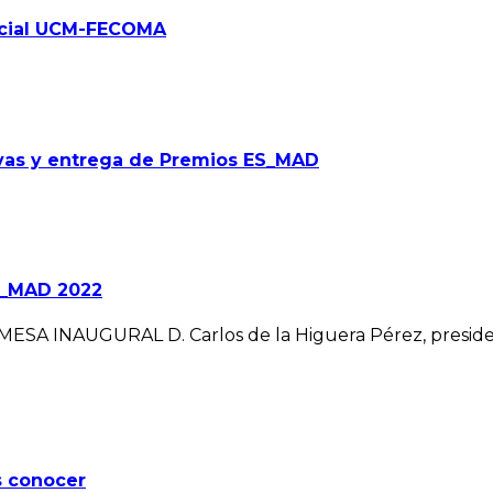
ocial UCM-FECOMA
tivas y entrega de Premios ES_MAD
ES_MAD 2022
 h MESA INAUGURAL D. Carlos de la Higuera Pérez, pres
s conocer